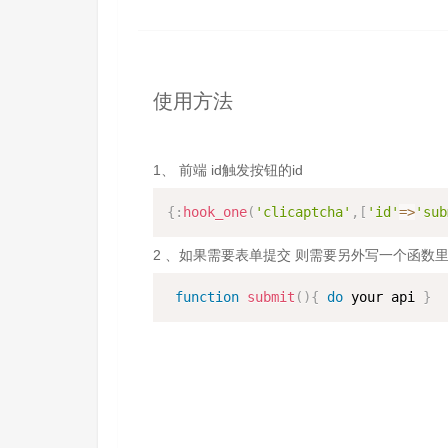
使用方法
1、 前端 id触发按钮的id
{
:
hook_one
(
'clicaptcha'
,
[
'id'
=>
'sub
2 、如果需要表单提交 则需要另外写一个函数里面
function
submit
(
)
{
do
 your api 
}