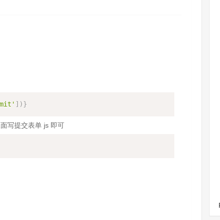
mit'
]
)
}
写提交表单 js 即可