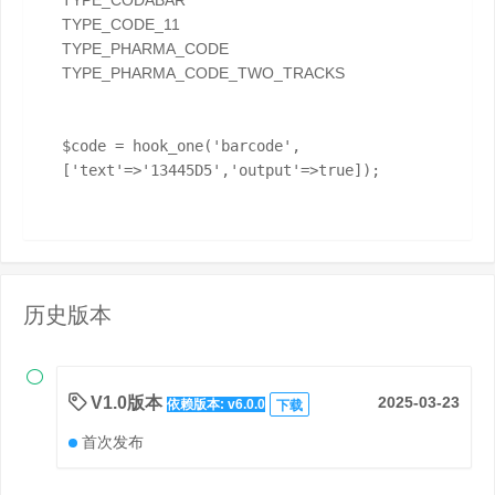
TYPE_CODE_11
TYPE_PHARMA_CODE
TYPE_PHARMA_CODE_TWO_TRACKS
$code = hook_one('barcode', 
['text'=>'13445D5','output'=>true]);
历史版本

V1.0版本
2025-03-23
依赖版本: v6.0.0
下载
首次发布