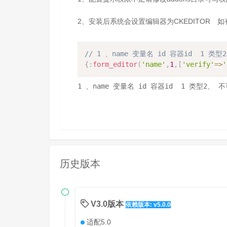
2、安装后系统会设置编辑器为CKEDITOR 
// 1 、name 变量名 id 容器id  1
{
:
form_editor
(
'name'
,
1
,
[
'verify'
=>
'
1 、name 变量名 id 容器id  1 类型2
历史版本

V3.0版本
依赖版本: v5.0.0
适配5.0