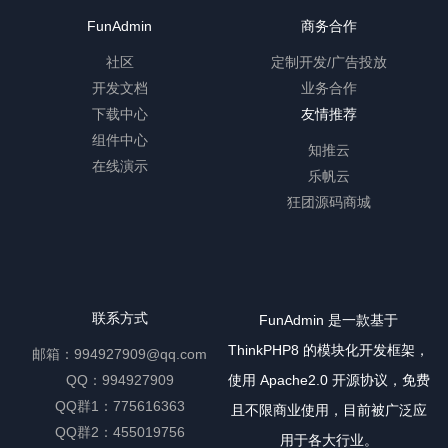
FunAdmin
商务合作
社区
定制开发/广告投放
开发文档
业务合作
下载中心
友情推荐
组件中心
知推云
在线演示
乐帆云
狂团源码商城
联系方式
FunAdmin 是一款基于
ThinkPHP8 的模块化开发框架，
邮箱：994927909@qq.com
QQ：994927909
使用 Apache2.0 开源协议，免费
QQ群1：775616363
且不限商业使用，目前被广泛应
QQ群2：455019756
用于各大行业。