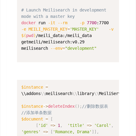
# Launch Meilisearch in development 
mode with a master key
docker
 run 
-it
--rm
-p
7700
:7700     
-e
MEILI_MASTER_KEY
=
'MASTER_KEY'
-v
$(
pwd
)
/meili_data:/meili_data     
getmeili/meilisearch:v0.29     
meilisearch 
--env
=
"development"
$instance
=
\\
addons
\
\
meilisearch
\
\
library
\
\
MeiliService
::
i
$instance
->
deleteIndex
(
)
;
//删除数据表
//添加单条数据
$document
=
[
[
'id'
=>
1
,
'title'
=>
'Carol'
,
'genres'
=>
[
'Romance, Drama'
]
]
,