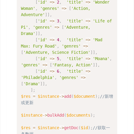
[
'id'
=>
2
,
'title'
=>
'Wonder 
Woman'
,
'genres'
=>
[
'Action, 
Adventure'
]
]
,
[
'id'
=>
3
,
'title'
=>
'Life of 
Pi'
,
'genres'
=>
[
'Adventure, 
Drama'
]
]
,
[
'id'
=>
4
,
'title'
=>
'Mad 
Max: Fury Road'
,
'genres'
=>
[
'Adventure, Science Fiction'
]
]
,
[
'id'
=>
5
,
'title'
=>
'Moana'
,
'genres'
=>
[
'Fantasy, Action'
]
]
,
[
'id'
=>
6
,
'title'
=>
'Philadelphia'
,
'genres'
=>
[
'Drama'
]
]
,
]
;
$res
=
$instance
->
add
(
$document
)
;
//新增
或更新
$instance
->
bulkAdd
(
$documents
)
;
$res
=
$instance
->
getDoc
(
$id
)
;
//获取一
条数据