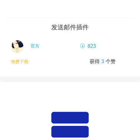
发送邮件插件
官方
823
获得
3
个赞
免费下载