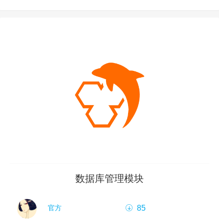
数据库管理模块
官方
85