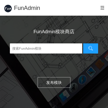
FunAdmin
FunAdmin模块商店
发布模块