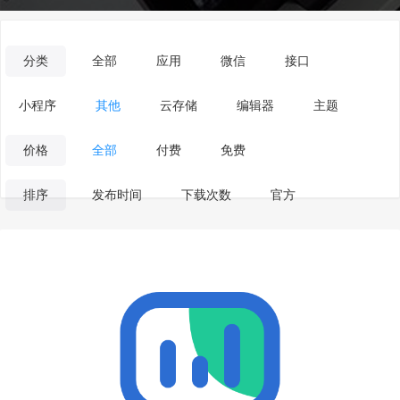
分类
全部
应用
微信
接口
小程序
其他
云存储
编辑器
主题
价格
全部
付费
免费
排序
发布时间
下载次数
官方