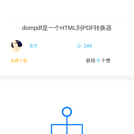
dompdf是一个HTML到PDF转换器
官方
144
获得
0
个赞
免费下载