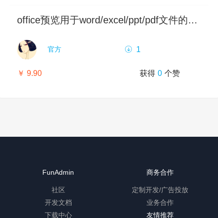
office预览用于word/excel/ppt/pdf文件的预览
官方
1
￥ 9.90
获得
0
个赞
FunAdmin
商务合作
社区
定制开发/广告投放
开发文档
业务合作
下载中心
友情推荐