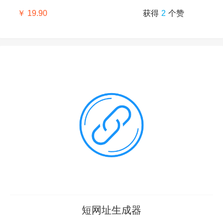
￥ 19.90
获得
2
个赞
短网址生成器