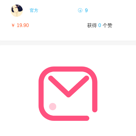
官方
9
￥ 19.90
获得
0
个赞