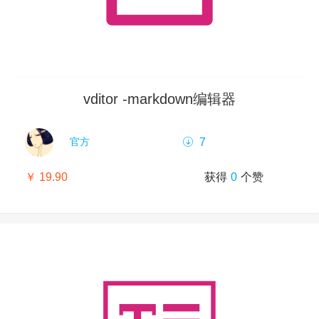
vditor -markdown编辑器
官方
7
￥ 19.90
获得
0
个赞