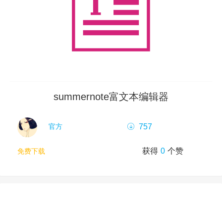
summernote富文本编辑器
官方
757
获得
0
个赞
免费下载