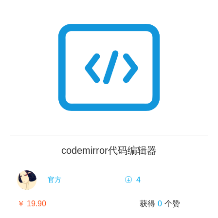
codemirror代码编辑器
官方
4
￥ 19.90
获得
0
个赞