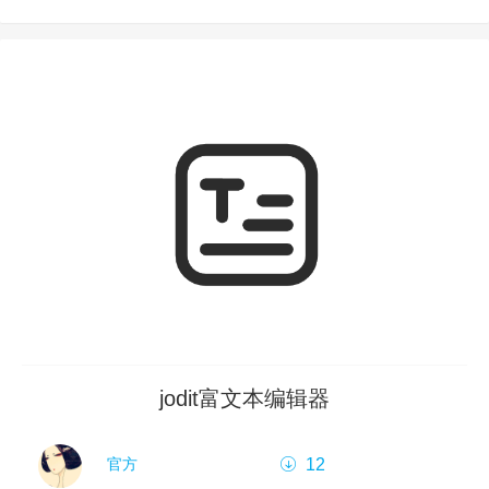
jodit富文本编辑器
官方
12