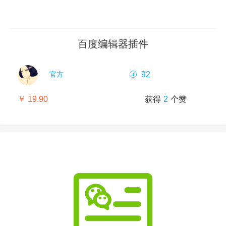
百度编辑器插件
官方
92
￥ 19.90
获得
2
个赞