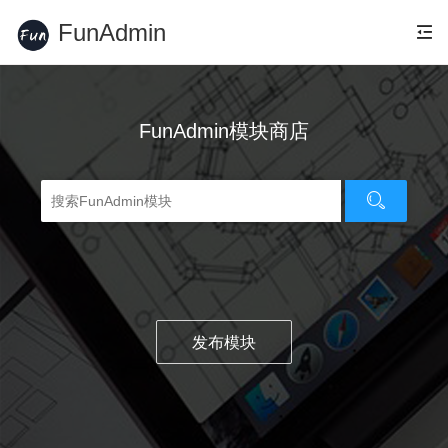
FunAdmin
FunAdmin模块商店
发布模块