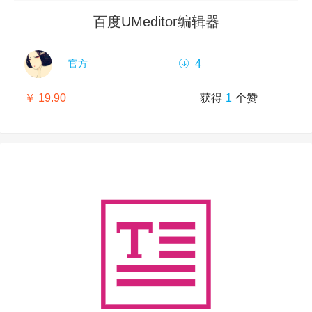
百度UMeditor编辑器
官方
4
￥ 19.90
获得
1
个赞