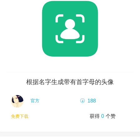
根据名字生成带有首字母的头像
官方
188
获得
0
个赞
免费下载