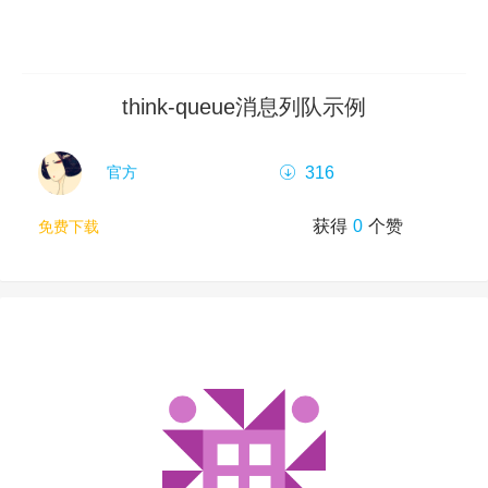
think-queue消息列队示例
官方
316
获得
0
个赞
免费下载