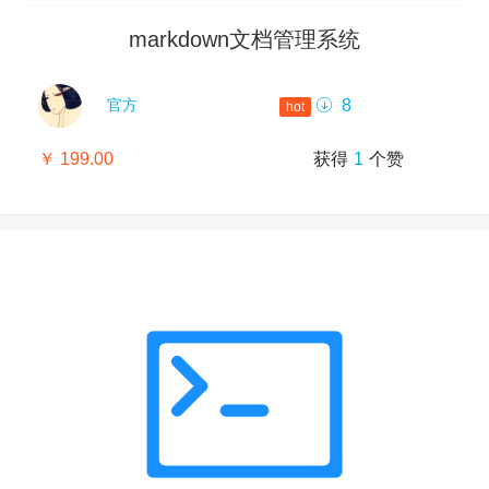
markdown文档管理系统
官方
8
hot
￥ 199.00
获得
1
个赞