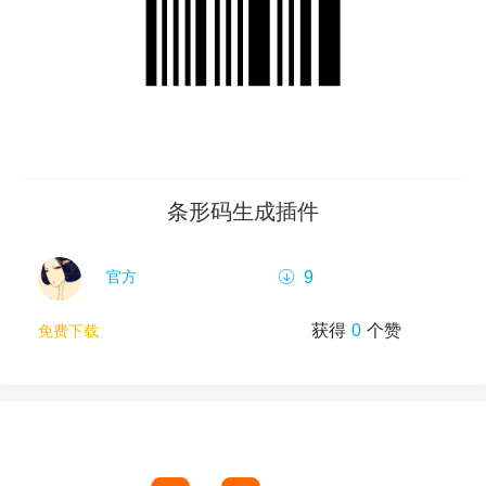
条形码生成插件
官方
9
获得
0
个赞
免费下载