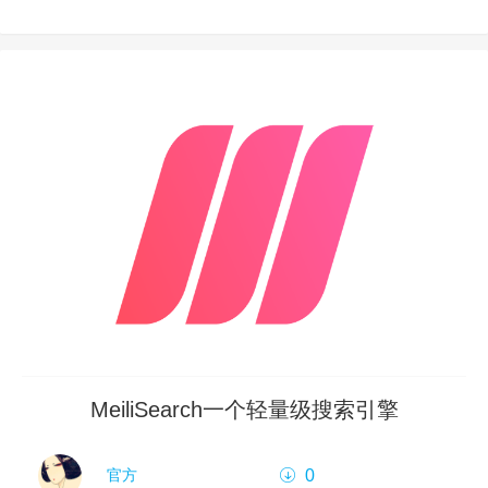
MeiliSearch一个轻量级搜索引擎
官方
0