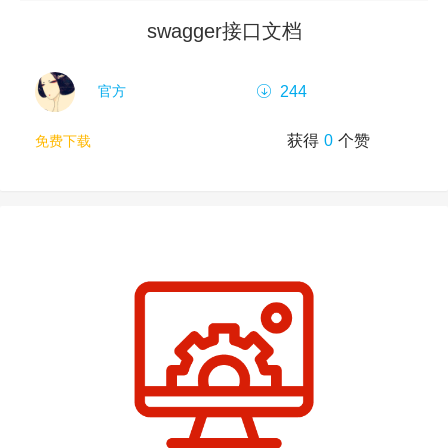
swagger接口文档
官方
244
获得
0
个赞
免费下载