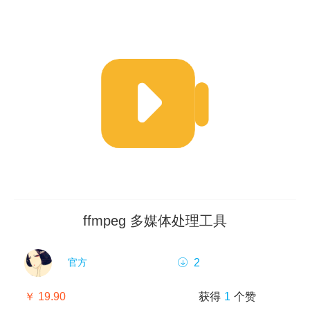
ffmpeg 多媒体处理工具
官方
2
￥ 19.90
获得
1
个赞