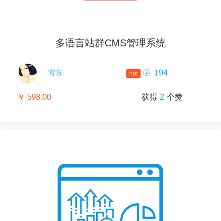
多语言站群CMS管理系统
官方
194
hot
￥ 598.00
获得
2
个赞