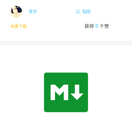
官方
520
获得
0
个赞
免费下载