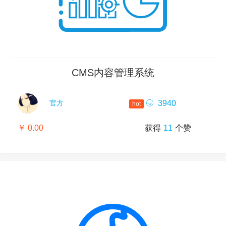
CMS内容管理系统
官方
3940
hot
￥ 0.00
获得
11
个赞