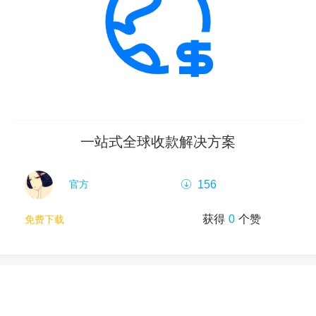
一站式全球收款解决方案
官方
156
获得
0
个赞
免费下载