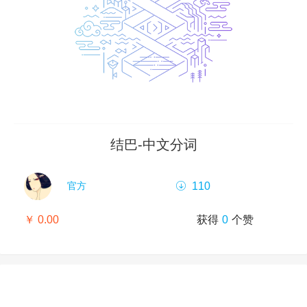
结巴-中文分词
官方
110
￥ 0.00
获得
0
个赞