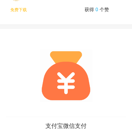
获得
0
个赞
免费下载
支付宝微信支付