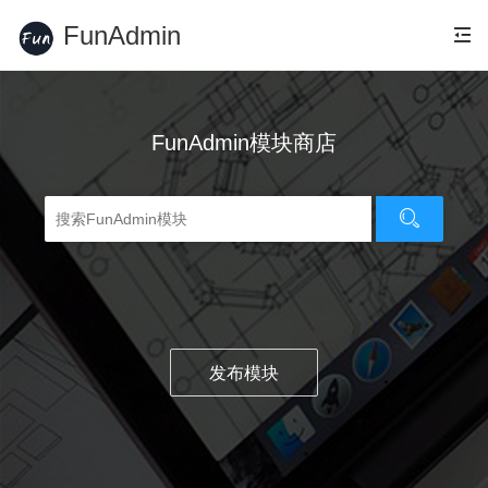
FunAdmin
FunAdmin模块商店
发布模块