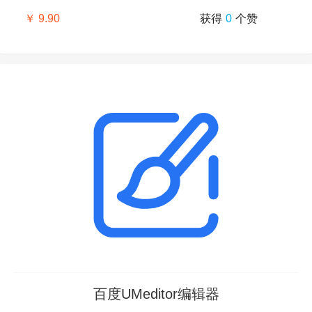
￥ 9.90
获得
0
个赞
百度UMeditor编辑器