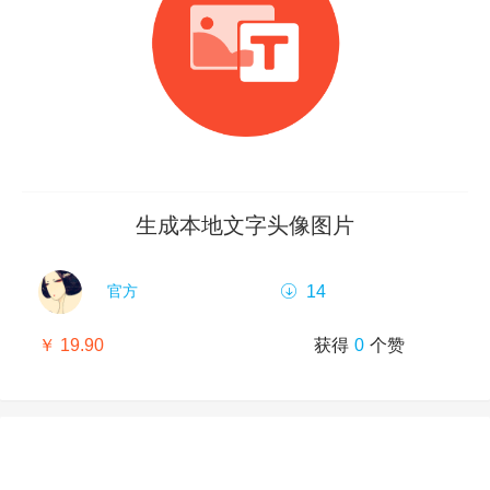
生成本地文字头像图片
官方
14
￥ 19.90
获得
0
个赞