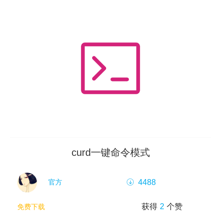
curd一键命令模式
官方
4488
获得
2
个赞
免费下载